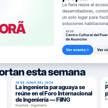
La feria reúne al ecosi
desarrolladores, constr
un solo lugar para facil
PORÃ
soluciones habitaciona
SEDE
Centro Cultural del Puer
de Asunción
Ver evento
Ver v
portan esta semana
16 DE JUNIO DEL 2026
4
La ingeniería paraguaya se 
P
reúne en el Foro Internacional 
p
de Ingeniería — FiING
E
Eventos · Ingeniería