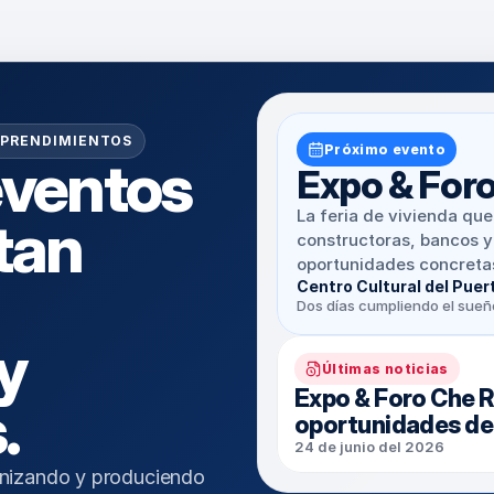
MPRENDIMIENTOS
Próximo evento
ventos 
Expo & For
La feria de vivienda que
an 
constructoras, bancos y
oportunidades concretas
Centro Cultural del Puer
Dos días cumpliendo el sueño
y 
Últimas noticias
Expo & Foro Che R
.
oportunidades de 
24 de junio del 2026
nizando y produciendo 