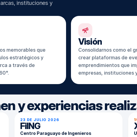
rcas, instituciones y 
Visión
tos memorables que 
Consolidarnos como el gr
los estratégicos y 
crear plataformas de eve
ca a través de 
emprendimientos que imp
60°.
empresas, instituciones
en y experiencias reali
23 DE JULIO 2026
1
FiING
Centro Paraguayo de Ingenieros
U