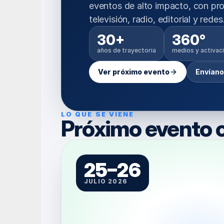
eventos de alto impacto, con pr
televisión, radio, editorial y redes
30+
360°
años de trayectoria
medios y activac
Ver próximo evento
Envíano
LO QUE SE VIENE
Próximo evento 
25–26
JULIO 2026