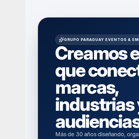
GRUPO PARAGUAY EVENTOS & E
Creamos e
que conect
marcas, 
industrias 
audiencias
Más de 30 años diseñando, orga