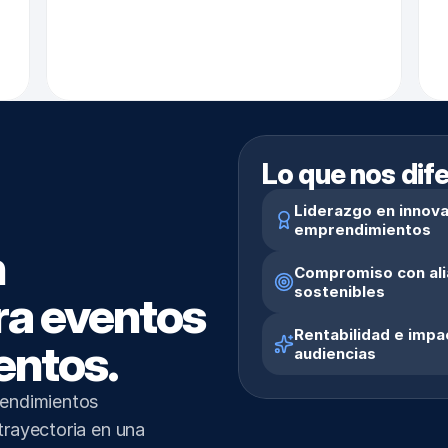
Lo que nos dif
Liderazgo en innova
emprendimientos
 
Compromiso con alia
sostenibles
a eventos 
Rentabilidad e impac
entos.
audiencias
endimientos 
ayectoria en una 