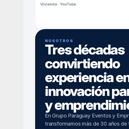
Vivienda · YouTube
NOSOTROS
Tres décadas 
convirtiendo 
experiencia en
innovación par
y emprendimi
En Grupo Paraguay Eventos y Empr
transformamos más de 30 años de tr