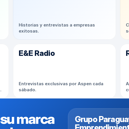
Historias y entrevistas a empresas 
C
exitosas.
s
E&E Radio
Entrevistas exclusivas por Aspen cada 
A
.
sábado.
c
 su marca 
Grupo Paraguay
Emprendimien