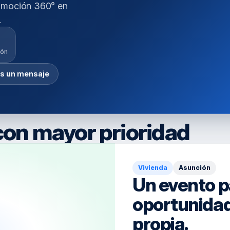
omoción 360° en 
.
ión
s un mensaje
con mayor prioridad
Vivienda
Asunción
Un evento p
oportunidad
propia.