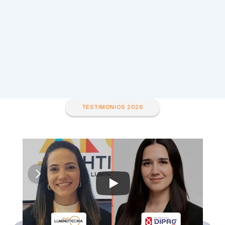
Ferrex
Kingsp
Ver más
TESTIMONIOS 2026