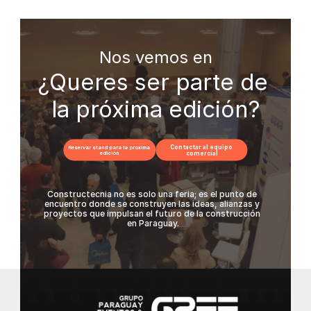
Co
Nos vemos en
¿Queres ser parte de 
la próxima edición?
Contactar al equipo 
Reservar stand para la proxima 
edición
comercial
Constructecnia no es solo una feria; es el punto de 
encuentro donde se construyen las ideas, alianzas y 
proyectos que impulsan el futuro de la construcción 
en Paraguay.