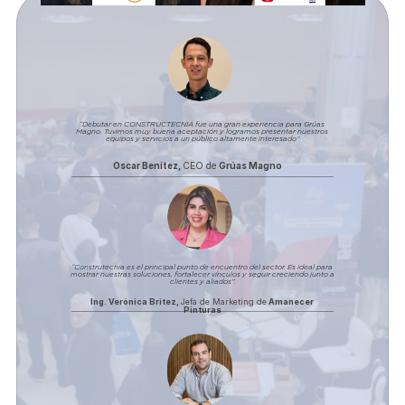
“Debutar en CONSTRUCTECNIA fue una gran experiencia para Grúas 
Magno. Tuvimos muy buena aceptación y logramos presentar nuestros 
equipos y servicios a un público altamente interesado”
Oscar Benítez, 
CEO de
 Grúas Magno
“Construtecnia es el principal punto de encuentro del sector. Es ideal para 
mostrar nuestras soluciones, fortalecer vínculos y seguir creciendo junto a 
clientes y aliados”.
Ing. Verónica Britez, 
Jefa de Marketing de
 Amanecer 
Pinturas