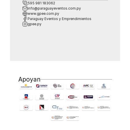
595 981 183062
info@paraguayeventos.com.py
www.gpee.com.py
Paraguay Eventos y Emprendimientos
gpee.py
Apoyan