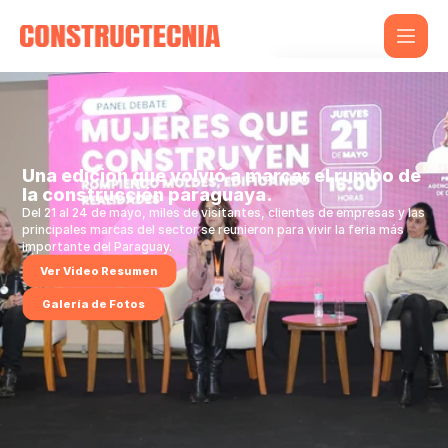
Inicio
Expositores
Hoteles
Contacto
Una edición que volvió a marcar el rumbo de 
la construcción paraguaya.
Del 21 al 24 de mayo, miles de visitantes, clientes de empresas y las 
principales marcas del sector se reunieron para vivir la feria más 
importante del Paraguay.
Ver Video Resumen
Galería de Fotos