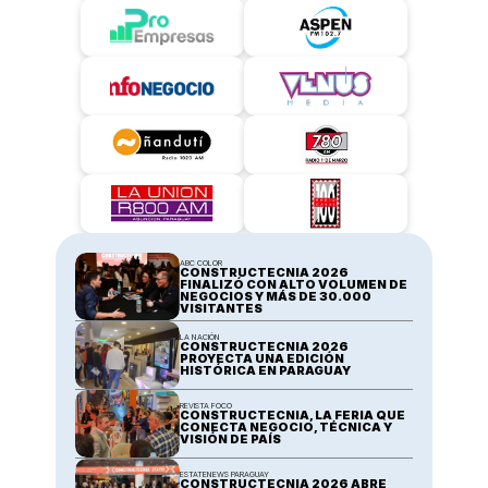
ABC COLOR
CONSTRUCTECNIA 2026 
FINALIZÓ CON ALTO VOLUMEN DE 
NEGOCIOS Y MÁS DE 30.000 
VISITANTES
LA NACIÓN
CONSTRUCTECNIA 2026 
PROYECTA UNA EDICIÓN 
HISTÓRICA EN PARAGUAY
REVISTA FOCO
CONSTRUCTECNIA, LA FERIA QUE 
CONECTA NEGOCIO, TÉCNICA Y 
VISIÓN DE PAÍS
ESTATENEWS PARAGUAY
CONSTRUCTECNIA 2026 ABRE 