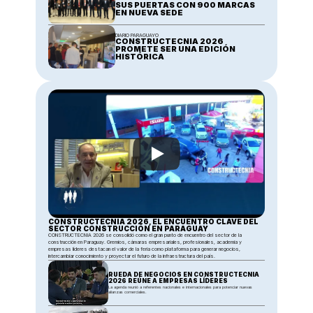
SUS PUERTAS CON 900 MARCAS 
EN NUEVA SEDE
DIARIO PARAGUAYO
CONSTRUCTECNIA 2026 
PROMETE SER UNA EDICIÓN 
HISTÓRICA
CONSTRUCTECNIA 2026, EL ENCUENTRO CLAVE DEL 
SECTOR CONSTRUCCIÓN EN PARAGUAY
CONSTRUCTECNIA 2026 se consolidó como el gran punto de encuentro del sector de la 
construcción en Paraguay. Gremios, cámaras empresariales, profesionales, academia y 
empresas líderes destacan el valor de la feria como plataforma para generar negocios, 
intercambiar conocimiento y proyectar el futuro de la infraestructura del país.
RUEDA DE NEGOCIOS EN CONSTRUCTECNIA 
2026 REÚNE A EMPRESAS LÍDERES
La agenda reunió a referentes nacionales e internacionales para potenciar nuevas 
alianzas comerciales.