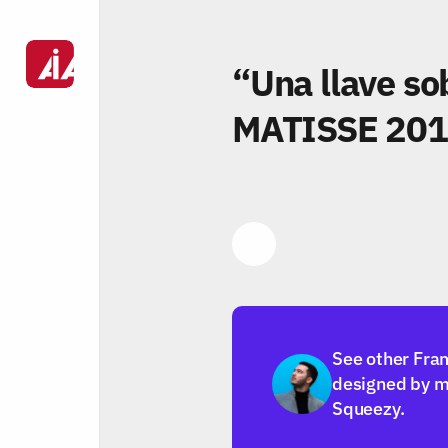
“Una llave so
MATISSE 20
Link
See other Fra
designed by m
Squeezy.