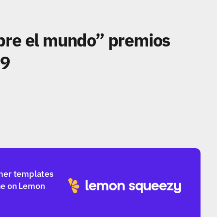
bre el mundo” premios 
19
mer templates 
e on Lemon 