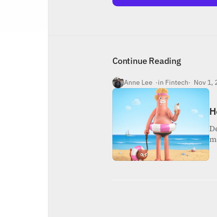
Inicio
Nosotros
Contacto
Continue Reading
Anne Lee  ·
in Fintech
·  Nov 1,
H
De
m