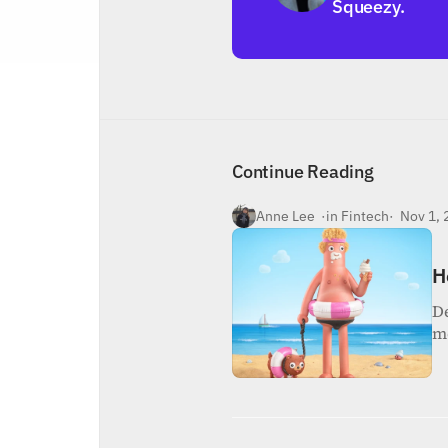
Squeezy.
Inicio
Nosotros
Contacto
Continue Reading
Anne Lee  ·
in Fintech
·  Nov 1,
H
De
m