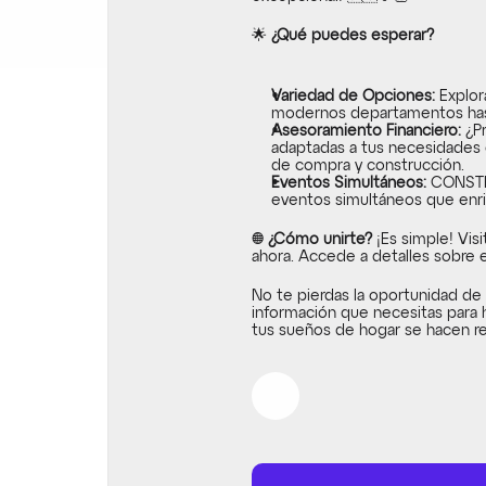
🌟 
¿Qué puedes esperar?
Variedad de Opciones:
 Explo
modernos departamentos hast
Asesoramiento Financiero:
 ¿P
adaptadas a tus necesidades c
de compra y construcción.
Eventos Simultáneos:
 CONSTR
Inicio
eventos simultáneos que enri
Nosotros
🌐 
¿Cómo unirte?
 ¡Es simple! Vis
ahora. Accede a detalles sobre
Contacto
No te pierdas la oportunidad de 
información que necesitas para
tus sueños de hogar se hacen re
Link