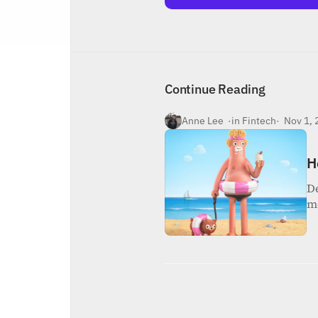
Inicio
Nosotros
Contacto
Continue Reading
Anne Lee  ·
in Fintech
·  Nov 1,
H
De
m