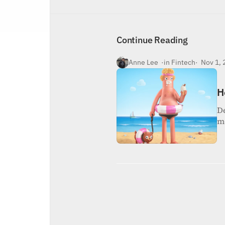
Inicio
Nosotros
Continue Reading
Contacto
Anne Lee  ·
in Fintech
·  Nov 1,
H
De
m