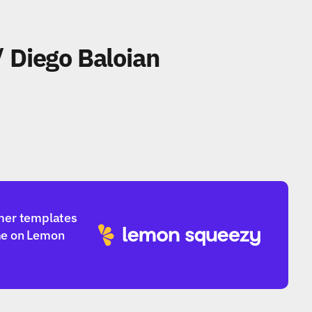
/ Diego Baloian
mer templates 
e on Lemon 