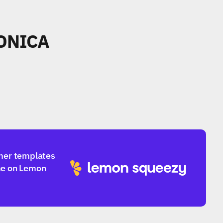
ONICA
mer templates 
e on Lemon 