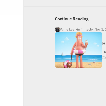
Inicio
Nosotros
Continue Reading
Contacto
Anne Lee  ·
in Fintech
·  Nov 1,
H
De
m