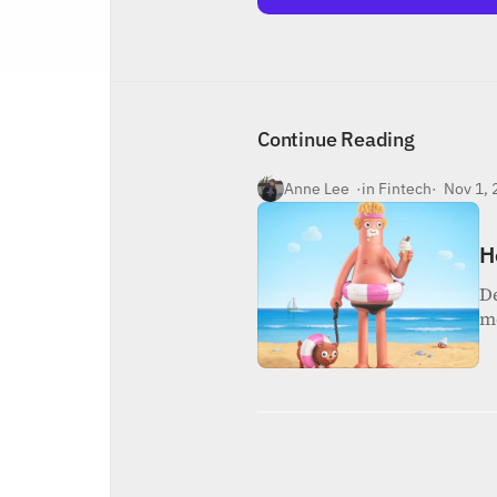
Inicio
Nosotros
Contacto
Continue Reading
Anne Lee  ·
in Fintech
·  Nov 1,
H
De
m