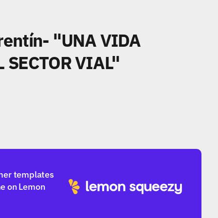
rentín- "UNA VIDA 
 SECTOR VIAL"
mer templates 
e on Lemon 