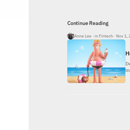
Inicio
Nosotros
Continue Reading
Contacto
Anne Lee  ·
in Fintech
·  Nov 1,
H
De
m