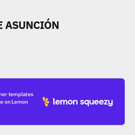
E ASUNCIÓN
mer templates 
e on Lemon 