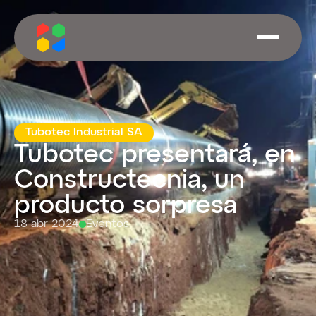
Tubotec Industrial SA
Tubotec presentará, en 
Constructecnia, un 
producto sorpresa 
18 abr 2024
Eventos