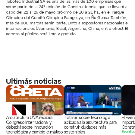
Tubotec Industrial SA es una de las más de 100 empresas que 
serán parte de la 24° edición de Constructecnia, que se llevará a 
cabo del 22 al 26 de mayo próximo de 10 a 21 hs., en el Parque 
Olímpico del Comité Olímpico Paraguayo, en Ñu Guasu. También, 
más de 800 marcas serán parte, junto a expositores nacionales e 
internacionales (Alemania, Brasil, Argentina, China, entre otros). El 
acceso al público será libre y gratuito.
Ultimás noticias
Arquitectura UNA recibirá 
Tratarán sobre tecnología 
El Even
Congreso Internacional y 
aplicada a la arquitectura para 
Importa
debatirá sobre innovación 
construir ciudades más 
Constr
tecnológica y cambio climático
sostenibles
Evento