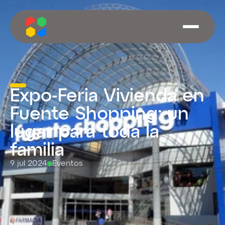
Expo-Feria Vivienda en 
Fuente Shopping: un 
lugar para toda la 
familia
9 jul 2024
Eventos