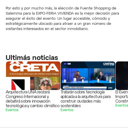
Por esto y por mucho más, la elección de Fuente Shopping de 
Salemma para la EXPO-FERIA VIVIENDA es la mejor decisión para 
asegurar el éxito del evento. Un lugar accesible, cómodo y 
estratégicamente ubicado para atraer a un gran número de 
visitantes interesados en el sector inmobiliario.
Ultimás noticias
Arquitectura UNA recibirá 
Tratarán sobre tecnología 
El Even
Congreso Internacional y 
aplicada a la arquitectura para 
Importa
debatirá sobre innovación 
construir ciudades más 
Constr
tecnológica y cambio climático
sostenibles
Evento
Eventos
Eventos