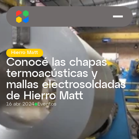
Hierro Matt
Conocé las chapas 
termoacústicas y 
mallas electrosoldadas 
de Hierro Matt
16 abr 2024
Eventos