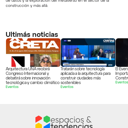
de datos y la exploración del metaverso en el sector de la 
construcción y más allá.
Ultimás noticias
Arquitectura UNA recibirá 
Tratarán sobre tecnología 
El Even
Congreso Internacional y 
aplicada a la arquitectura para 
Importa
debatirá sobre innovación 
construir ciudades más 
Constr
tecnológica y cambio climático
sostenibles
Evento
Eventos
Eventos