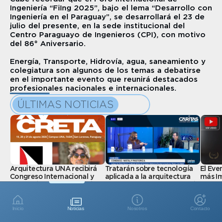
Ingeniería “FiIng 2025”, bajo el lema “Desarrollo con 
Ingeniería en el Paraguay”, se desarrollará el 23 de 
julio del presente, en la sede institucional del 
Centro Paraguayo de Ingenieros (CPI), con motivo 
del 86° Aniversario.
Energía, Transporte, Hidrovía, agua, saneamiento y 
colegiatura son algunos de los temas a debatirse 
en el importante evento que reunirá destacados 
profesionales nacionales e internacionales.
ÚLTIMAS NOTICIAS
Arquitectura UNA recibirá 
Tratarán sobre tecnología 
El Eve
Congreso Internacional y 
aplicada a la arquitectura 
más Im
debatirá sobre innovación 
para construir ciudades más 
de la 
Evento
tecnológica y cambio 
sostenibles
Eventos
climático
Eventos
Inicio
Noticias
Nosotros
Contacto