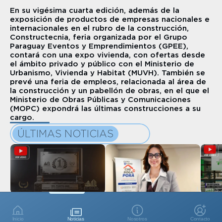
En su vigésima cuarta edición, además de la 
exposición de productos de empresas nacionales e 
internacionales en el rubro de la construcción, 
Constructecnia, feria organizada por el Grupo 
Paraguay Eventos y Emprendimientos (GPEE), 
contará con una expo vivienda, con ofertas desde 
el ámbito privado y público con el Ministerio de 
Urbanismo, Vivienda y Habitat (MUVH). También se 
prevé una feria de empleos, relacionada al área de 
la construcción y un pabellón de obras, en el que el 
Ministerio de Obras Públicas y Comunicaciones 
(MOPC) expondrá las últimas construcciones a su 
cargo.
ÚLTIMAS NOTICIAS
El Evento de Premiación 
Expertos plantean 
XV CRE
más Importante del Sector 
transformar el monto del 
encuen
de la Construcción
alquiler en la cuota de la 
y la A
Inicio
Noticias
Nosotros
Contacto
Eventos
Evento
casa propia